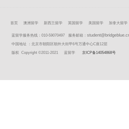
首页
澳洲留学
新西兰留学
英国留学
美国留学
加拿大留学
student@bridgeblue.c
蓝留学服务热线：010-59070497 服务邮箱：
中国地址 ：北京市朝阳区朝外大街甲6号万通中心C座12层
版权 Copyright ©2011-2021 蓝留学
京ICP备14054868号